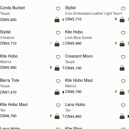
Black
Navy Suede
CN¥7,130
+
CN¥5,420
加入购物车
加
Kite Tote
Midi Tote
新品上市
新品上市
Tan
Croc-Embossed Leather Light Taupe
CN¥6,790
CN¥6,790
+1
+
加入购物车
加
Midi Tote
Georgia Maxi
新品上市
新品上市
Burgundy/Walnut/Chestnut
Tan
CN¥6,790
+5
CN¥7,470
加入购物车
加
Georgia Maxi
Tote
新品上市
Black
Walnut
CN¥7,470
CN¥7,930
加入购物车
加
Tote
Mosaic Nano
Black
Chocolate with Vanilla Stitch
CN¥4,850
+
CN¥7,930
加入购物车
加
Mosaic Nano
Osette Midi Pouch
Black
Sand/Espresso Spot Print
CN¥4,850
CN¥2,230
+9
+