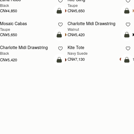
加入购物车
加
Osette Midi Pouch
Mosaic Bag
新品上市
Black
Walnut
CN¥2,230
CN¥5,650
+3
+1
加入购物车
加
Mosaic Bag
Multrees Chain Wallet
新品上市
Dark Chocolate Suede/Leather
Sand
CN¥5,650
+10
CN¥3,370
加入购物车
加
Multrees Chain Wallet
Charlotte Drawstring
Black
Lime Suede/Khaki
CN¥3,370
CN¥3,940
加入购物车
加
Nano Tote
Nano Tote
Black
Bottle Green
CN¥4,280
CN¥4,280
加入购物车
预
Mini Tote
Mini Tote
预售
Chestnut
Tan/Natural Raffia
CN¥4,850
CN¥4,850
+10
+1
加入购物车
加