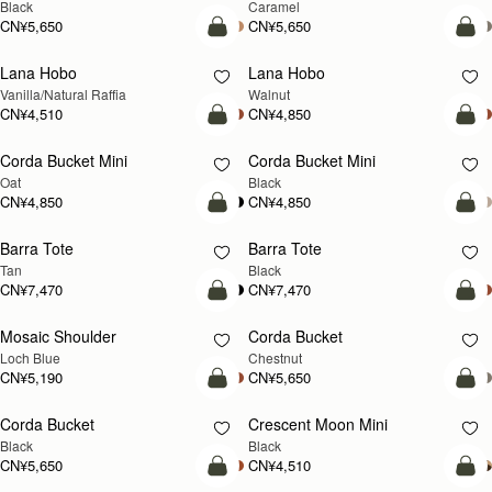
Mosaic Nano
Osette Midi Pouch
新品上市
Loch Blue
Caramel
CN¥4,850
CN¥2,230
+9
+
加入购物车
加
Osette Midi Pouch
Mosaic Bag
新品上市
Walnut
Black
CN¥2,230
CN¥5,650
+3
+1
加入购物车
加
Mosaic Bag
Multrees Chain Wallet
新品上市
Loch Blue Suede
Vanilla/Diamond
CN¥5,650
+10
CN¥3,370
加入购物车
加
Multrees Chain Wallet
East/West Mini
新品上市
Croc-Embossed Leather Light Taupe
Vanilla
CN¥3,370
CN¥5,190
加入购物车
加
East/West Mini
Charlotte Drawstring
Black
Chocolate Suede
CN¥5,190
CN¥3,940
加入购物车
加
Charlotte Drawstring
Nano Tote
新品上市
Black
Croc-Embossed Leather Light Taupe