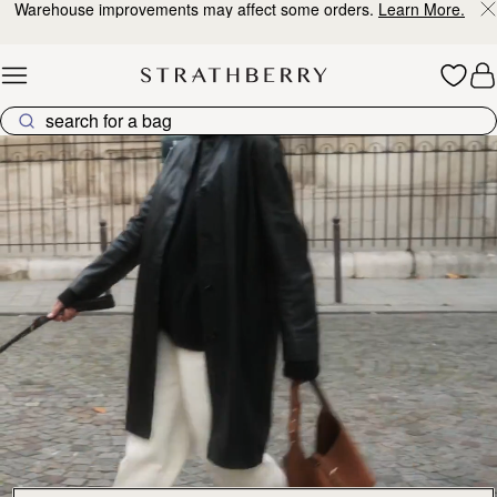
147 products
加入购物车
加
Mosaic Bag
Mosaic Bag
Tan with Vanilla Stitch
Chocolate with Vanilla Stitch
CN¥5,650
CN¥5,650
+10
+1
预售
加
Mosaic Nano
Mosaic Nano
预售
Tan/Natural Raffia
Espresso
CN¥4,850
CN¥4,850
+9
+
加入购物车
加
Barra Mini
Barra Mini
Tan
Espresso
CN¥5,990
CN¥5,990
加入购物车
加
Mini Tote
Mini Tote
Black
Croc-Embossed Burgundy
CN¥4,850
CN¥4,850
+10
+1
加入购物车
加
Mosaic Cabas
Mosaic Cabas
新品上市
新品上市
Hazelnut
Black
CN¥5,650
CN¥5,650
+1
+
加入购物车
加