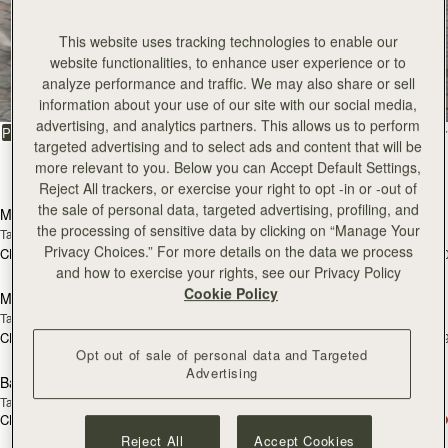
Kite Hobo
Kite Hobo
Tan/Natural Raffia
Espresso
This website uses tracking technologies to enable our
CN¥5,650
CN¥5,990
+8
+
website functionalities, to enhance user experience or to
加入购物车
加
analyze performance and traffic. We may also share or sell
Kite Hobo Maxi
Kite Hobo Maxi
information about your use of our site with our social media,
Chocolate Suede
Caramel
advertising, and analytics partners. This allows us to perform
CN¥6,790
CN¥6,790
+5
+
targeted advertising and to select ads and content that will be
加入购物车
加
more relevant to you. Below you can Accept Default Settings,
Midi Tote
Midi Tote
Reject All trackers, or exercise your right to opt -in or -out of
Chestnut
Croc-Embossed Leather Burgundy
the sale of personal data, targeted advertising, profiling, and
CN¥6,790
CN¥6,790
+5
+
the processing of sensitive data by clicking on “Manage Your
加入购物车
加
Privacy Choices.” For more details on the data we process
Kite Sling
Kite Sling
and how to exercise your rights, see our Privacy Policy
Black
Caramel
Cookie Policy
CN¥5,650
CN¥5,650
加入购物车
加
Lana Hobo
Lana Hobo
新品上市
Opt out of sale of personal data and Targeted
Vanilla/Natural Raffia
Walnut
Advertising
CN¥4,510
CN¥4,850
加入购物车
加
Corda Bucket Mini
Corda Bucket Mini
Reject All
Accept Cookies
Oat
Black