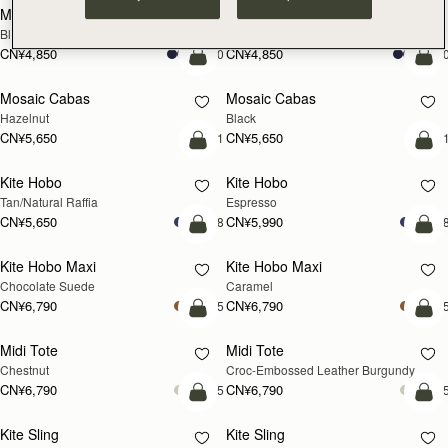
CN¥4,850
CN¥4,850
加入购物车
加
Barra Tote
Barra Tote
Tan
Black
CN¥7,470
CN¥7,470
加入购物车
加
Mosaic Shoulder
Corda Bucket
新品上市
Loch Blue
Chestnut
CN¥5,190
CN¥5,650
加入购物车
加
Corda Bucket
Crescent Moon Mini
Black
Black
CN¥5,650
CN¥4,510
加入购物车
加
Crescent Moon Mini
Kite on a Chain
Sand/Espresso Spot Print
Black
CN¥4,850
CN¥3,710
加入购物车
加
Kite on a Chain
Mosaic Nano
新品上市
Caramel
Tan with Vanilla Stitch
CN¥4,850
+
CN¥3,710
加入购物车
加