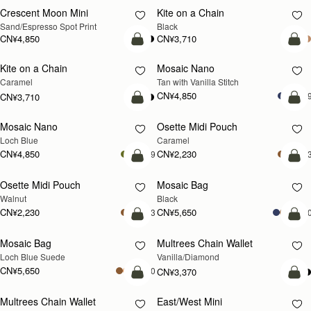
CN¥3,940
CN¥4,280
加入购物车
加
Nano Tote
Mini Tote
新品上市
Croc-Embossed Leather Burgundy
Navy Suede
CN¥4,850
+1
CN¥4,280
加入购物车
加
Mini Tote
Kite Tote Midi
新品上市
Burgundy/Chestnut/Walnut
Tan Suede
CN¥4,850
+10
CN¥6,330
加入购物车
加
Kite Tote Midi
Corda Bucket Mini
Black
Chestnut
CN¥5,990
CN¥4,850
加入购物车
加
Corda Bucket
Stylist
新品上市
Taupe
Croc-Embossed Leather Light Taupe
CN¥3,710
+
CN¥5,650
加入购物车
加
Stylist
Kite Hobo
新品上市
Chestnut
Loch Blue Suede
CN¥3,710
CN¥5,990
+2
+
加入购物车
加