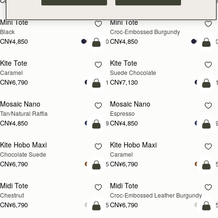
Corda Bucket Mini
Corda Bucket Mini
Oat
Black
CN¥4,850
CN¥4,850
加入购物车
加
Barra Tote
Barra Tote
Tan
Black
CN¥7,470
CN¥7,470
加入购物车
预
Mosaic Shoulder
Mosaic Shoulder
新品上市
预售
Loch Blue
Tan
CN¥5,190
CN¥5,190
加入购物车
加
Corda Bucket
Corda Bucket
Chestnut
Black
CN¥5,650
CN¥5,650
加入购物车
加
Crescent Moon Mini
Crescent Moon Mini
Black
Sand/Espresso Spot Print
CN¥4,510
CN¥4,850
加入购物车
加
Mosaic Nano
Mosaic Nano
新品上市