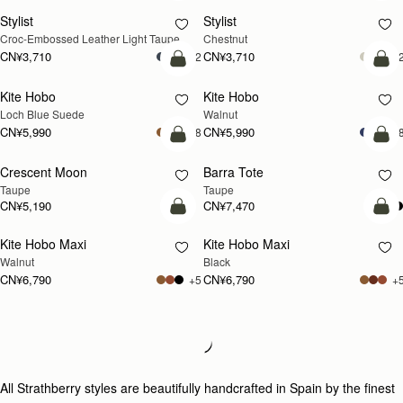
Stylist
Stylist
新品上市
Croc-Embossed Leather Light Taupe
Chestnut
CN¥3,710
CN¥3,710
+2
+
加入购物车
加
Kite Hobo
Kite Hobo
新品上市
新品上市
Loch Blue Suede
Walnut
CN¥5,990
CN¥5,990
+8
+
加入购物车
加
Crescent Moon
Barra Tote
新品上市
Taupe
Taupe
CN¥5,190
CN¥7,470
加入购物车
加
Kite Hobo Maxi
Kite Hobo Maxi
新品上市
Walnut
Black
CN¥6,790
CN¥6,790
+5
+
加入购物车
加
Kite Sling
Mosaic Cabas
新品上市
Taupe
Taupe
CN¥5,650
CN¥5,650
加入购物车
加
Lana Hobo
Lana Hobo