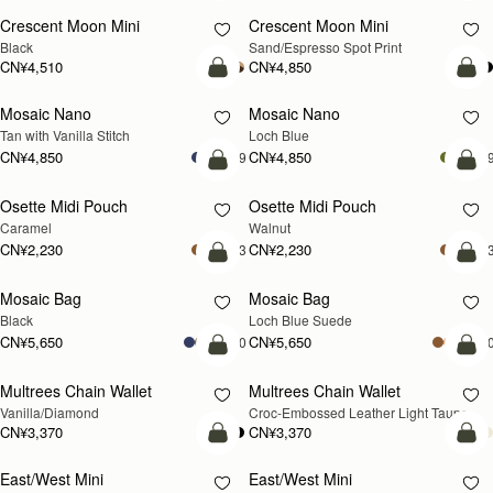
Crescent Moon Mini
Crescent Moon Mini
Black
Sand/Espresso Spot Print
CN¥4,510
CN¥4,850
加入购物车
加
Mosaic Nano
Mosaic Nano
新品上市
Tan with Vanilla Stitch
Loch Blue
CN¥4,850
CN¥4,850
+9
+
加入购物车
加
Osette Midi Pouch
Osette Midi Pouch
新品上市
Caramel
Walnut
CN¥2,230
CN¥2,230
+3
+
加入购物车
加
Mosaic Bag
Mosaic Bag
新品上市
Black
Loch Blue Suede
CN¥5,650
CN¥5,650
+10
+1
加入购物车
加
Multrees Chain Wallet
Multrees Chain Wallet
新品上市
Vanilla/Diamond
Croc-Embossed Leather Light Taupe
CN¥3,370
CN¥3,370
加入购物车
加
East/West Mini
East/West Mini