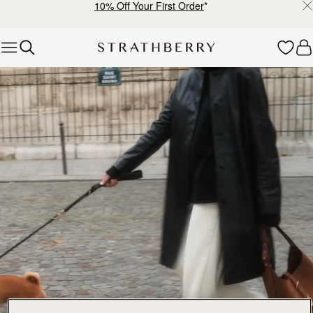
10% Off Your First Order
*
Skip to content
Explore Strathberry’s Collection of Luxury Handcrafted Bags