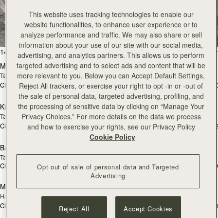
All Bags
This website uses tracking technologies to enable our
website functionalities, to enhance user experience or to
Beautifully handcrafted in Spain
analyze performance and traffic. We may also share or sell
information about your use of our site with our social media,
加入购物车
加
147 products
FILTER & SORT
advertising, and analytics partners. This allows us to perform
targeted advertising and to select ads and content that will be
Mosaic Bag
Mosaic Bag
more relevant to you. Below you can Accept Default Settings,
Tan with Vanilla Stitch
Chocolate with Vanilla Stitch
CN¥5,650
CN¥5,650
+10
+1
Reject All trackers, or exercise your right to opt -in or -out of
加入购物车
加
the sale of personal data, targeted advertising, profiling, and
the processing of sensitive data by clicking on “Manage Your
Kite Hobo
Kite Hobo
Privacy Choices.” For more details on the data we process
Tan/Natural Raffia
Espresso
CN¥5,650
CN¥5,990
+8
+
and how to exercise your rights, see our Privacy Policy
加入购物车
加
Cookie Policy
Barra Mini
Barra Mini
Tan
Espresso
CN¥5,990
CN¥5,990
Opt out of sale of personal data and Targeted
加入购物车
加
Advertising
Mosaic Cabas
Mosaic Cabas
新品上市
新品上市
Hazelnut
Black
CN¥5,650
CN¥5,650
+1
+
Reject All
Accept Cookies
加入购物车
加