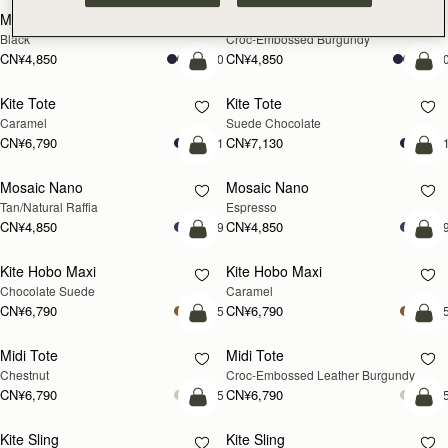
Mini Tote
Mini Tote
Black
Croc-Embossed Burgundy
CN¥4,850
CN¥4,850
+10
+1
加入购物车
加
Kite Tote
Kite Tote
Caramel
Suede Chocolate
CN¥6,790
CN¥7,130
+1
+
预售
加
Mosaic Nano
Mosaic Nano
预售
Tan/Natural Raffia
Espresso
CN¥4,850
CN¥4,850
+9
+
加入购物车
加
Kite Hobo Maxi
Kite Hobo Maxi
Chocolate Suede
Caramel
CN¥6,790
CN¥6,790
+5
+
加入购物车
加
Midi Tote
Midi Tote
Chestnut
Croc-Embossed Leather Burgundy
CN¥6,790
CN¥6,790
+5
+
加入购物车
加
Kite Sling
Kite Sling