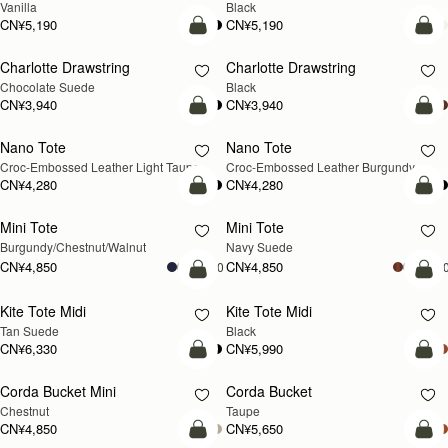
Vanilla
Black
CN¥5,190
CN¥5,190
加入购物车
加
Charlotte Drawstring
Charlotte Drawstring
Chocolate Suede
Black
CN¥3,940
CN¥3,940
加入购物车
加
Nano Tote
Nano Tote
新品上市
Croc-Embossed Leather Light Taupe
Croc-Embossed Leather Burgundy
CN¥4,280
CN¥4,280
加入购物车
加
Mini Tote
Mini Tote
新品上市
新品上市
Burgundy/Chestnut/Walnut
Navy Suede
CN¥4,850
CN¥4,850
+10
+1
加入购物车
加
Kite Tote Midi
Kite Tote Midi
Tan Suede
Black
CN¥6,330
CN¥5,990
加入购物车
加
Corda Bucket Mini
Corda Bucket
Chestnut
Taupe
CN¥4,850
CN¥5,650
加入购物车
加