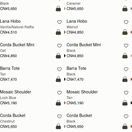
Black
Caramel
CN¥5,650
CN¥5,650
加入购物车
加
Lana Hobo
Lana Hobo
新品上市
Vanilla/Natural Raffia
Walnut
CN¥4,510
CN¥4,850
加入购物车
加
Corda Bucket Mini
Corda Bucket Mini
Oat
Black
CN¥4,850
CN¥4,850
加入购物车
加
Barra Tote
Barra Tote
Tan
Black
CN¥7,470
CN¥7,470
加入购物车
预
Mosaic Shoulder
Mosaic Shoulder
新品上市
预售
Loch Blue
Tan
CN¥5,190
CN¥5,190
加入购物车
加
Corda Bucket
Corda Bucket
Chestnut
Black
CN¥5,650
CN¥5,650
加入购物车
加